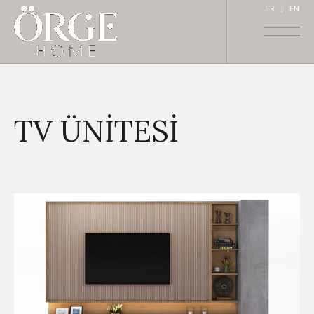
TR
|
EN
TV ÜNITESI