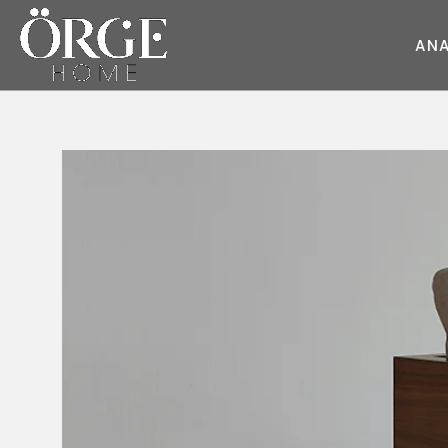
A
N
KOLTUK
KANEPE
Juliet
Round Kumaş
Style
Sky
Dream
Wave
Cube
Master
Pearl
Style
Race
Moda
Round
Fair
Soho
Flat
Deep
Master
Glorious
Daybed
Flat
Moon
Prime
Glorious
Moon
Diamond
Dream
Prime