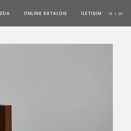
Z
D
A
O
N
L
I
N
E
K
A
T
A
L
O
G
İ
L
E
T
İ
Ş
İ
M
TR
|
EN
SANDALYE
KONSOL
SEHPA
TV ÜNITESI
YATAK ODASI