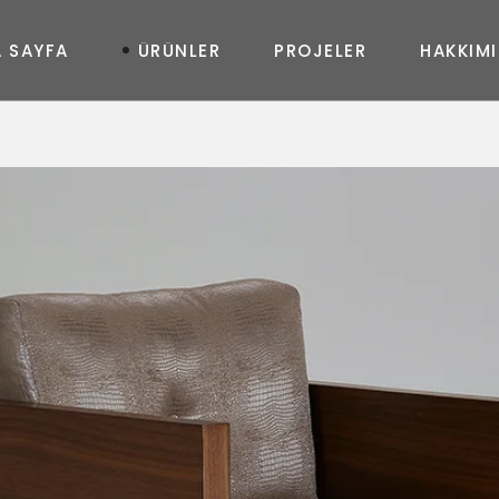
A
S
A
Y
F
A
Ü
R
Ü
N
L
E
R
P
R
O
J
E
L
E
R
H
A
K
K
I
M
I
MASA
New
Joy
Glass
Art
Curve
Art
Life
Queen
Shine
In&Out
Elegance
Prime
New Uzanmalı
Fashion
Diamond
Moda Uzanmalı
Geo
Feel
Soho Uzanmalı
Massive
Shadow
Moon Oval
Master Oval
Soho Köşe
Moda Köşe
Master Köşe