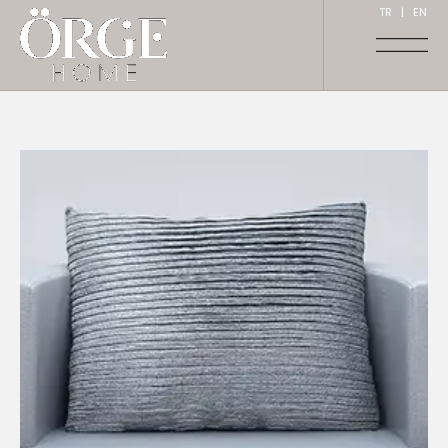
TR
|
EN