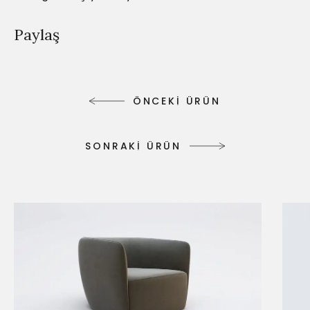
Paylaş
Ö
N
C
E
K
İ
Ü
R
Ü
N
Ö
N
C
E
K
İ
Ü
R
Ü
N
S
O
N
R
A
K
İ
Ü
R
Ü
N
S
O
N
R
A
K
İ
Ü
R
Ü
N