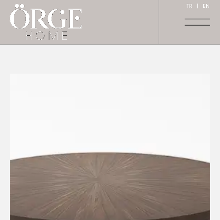
TR
|
EN