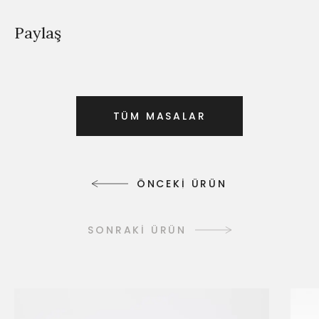
Paylaş
T
Ü
M
M
A
S
A
L
A
R
T
Ü
M
M
A
S
A
L
A
R
Ö
N
C
E
K
İ
Ü
R
Ü
N
Ö
N
C
E
K
İ
Ü
R
Ü
N
SONRAKİ ÜRÜN