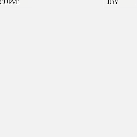
MASALAR
CURVE
MASALAR
JOY