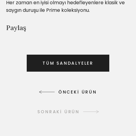
Her zaman en iyisi olmayı hedefleyenlere klasik ve
saygın duruşu ile Prime koleksiyonu.
Paylaş
T
Ü
M
S
A
N
D
A
L
Y
E
L
E
R
T
Ü
M
S
A
N
D
A
L
Y
E
L
E
R
Ö
N
C
E
K
İ
Ü
R
Ü
N
Ö
N
C
E
K
İ
Ü
R
Ü
N
SONRAKİ ÜRÜN