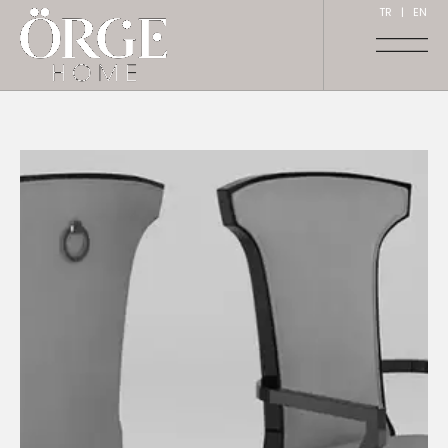
TR
|
EN