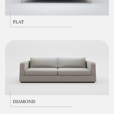
KANEPELER
FLAT
KANEPELER
DIAMOND