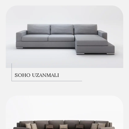
KANEPELER
SOHO UZANMALI