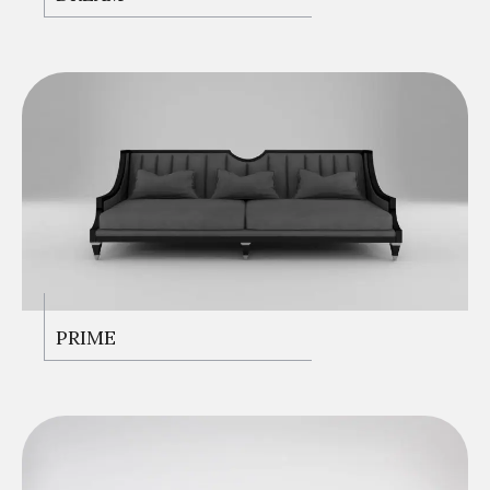
KANEPELER
PRIME