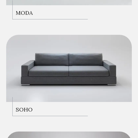
KANEPELER
MODA
KANEPELER
SOHO