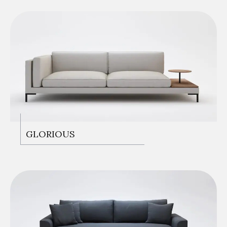
KANEPELER
GLORIOUS