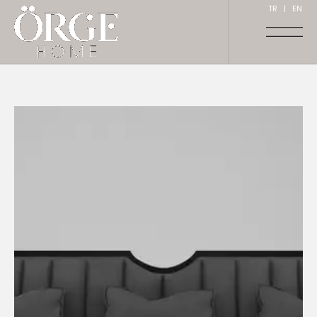
TR
|
EN