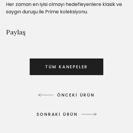
Her zaman en iyisi olmayı hedefleyenlere klasik ve
saygın duruşu ile Prime koleksiyonu.
Paylaş
T
Ü
M
K
A
N
E
P
E
L
E
R
T
Ü
M
K
A
N
E
P
E
L
E
R
Ö
N
C
E
K
İ
Ü
R
Ü
N
Ö
N
C
E
K
İ
Ü
R
Ü
N
S
O
N
R
A
K
İ
Ü
R
Ü
N
S
O
N
R
A
K
İ
Ü
R
Ü
N