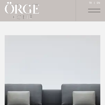
TR
|
EN