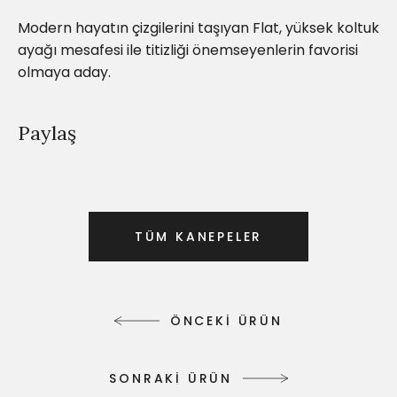
Modern hayatın çizgilerini taşıyan Flat, yüksek koltuk
ayağı mesafesi ile titizliği önemseyenlerin favorisi
olmaya aday.
Paylaş
T
Ü
M
K
A
N
E
P
E
L
E
R
T
Ü
M
K
A
N
E
P
E
L
E
R
Ö
N
C
E
K
İ
Ü
R
Ü
N
Ö
N
C
E
K
İ
Ü
R
Ü
N
S
O
N
R
A
K
İ
Ü
R
Ü
N
S
O
N
R
A
K
İ
Ü
R
Ü
N