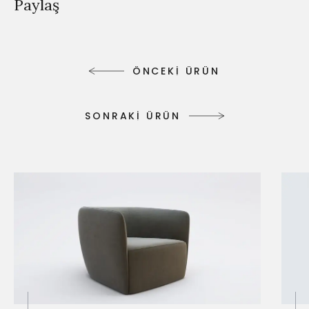
Paylaş
Ö
N
C
E
K
İ
Ü
R
Ü
N
Ö
N
C
E
K
İ
Ü
R
Ü
N
S
O
N
R
A
K
İ
Ü
R
Ü
N
S
O
N
R
A
K
İ
Ü
R
Ü
N