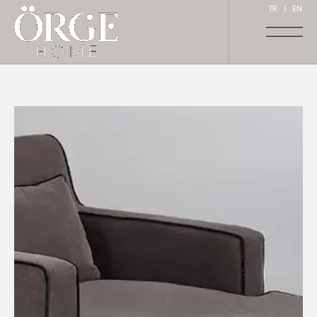
TR
|
EN