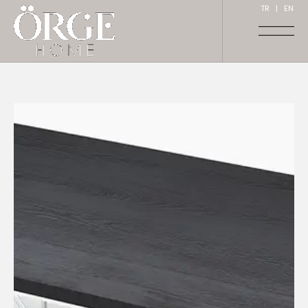
TR
|
EN