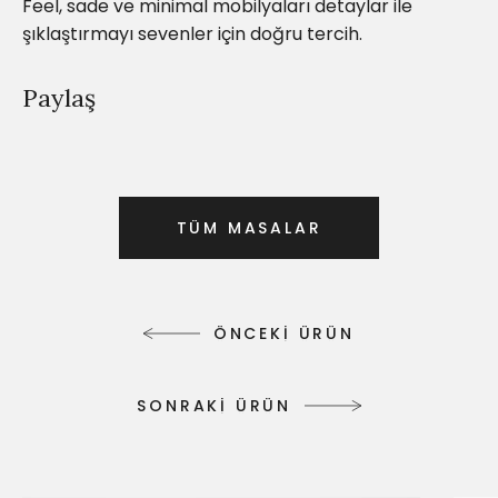
Feel, sade ve minimal mobilyaları detaylar ile
şıklaştırmayı sevenler için doğru tercih.
Paylaş
T
Ü
M
M
A
S
A
L
A
R
T
Ü
M
M
A
S
A
L
A
R
Ö
N
C
E
K
İ
Ü
R
Ü
N
Ö
N
C
E
K
İ
Ü
R
Ü
N
S
O
N
R
A
K
İ
Ü
R
Ü
N
S
O
N
R
A
K
İ
Ü
R
Ü
N