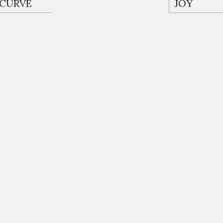
MASALAR
CURVE
MASALAR
JOY