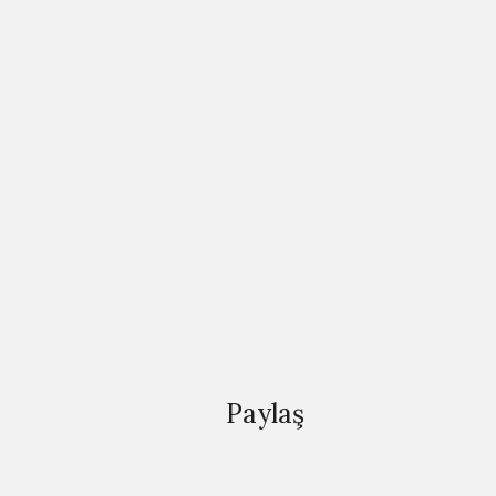
Paylaş