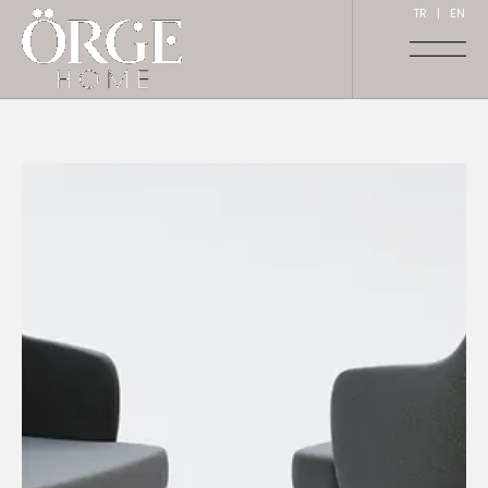
TR
|
EN