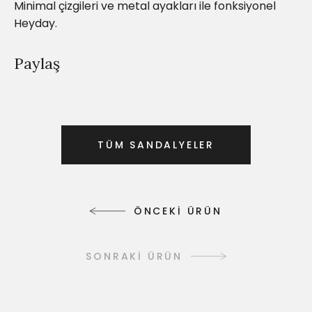
Minimal çizgileri ve metal ayakları ile fonksiyonel
Heyday.
Paylaş
T
Ü
M
S
A
N
D
A
L
Y
E
L
E
R
T
Ü
M
S
A
N
D
A
L
Y
E
L
E
R
Ö
N
C
E
K
İ
Ü
R
Ü
N
Ö
N
C
E
K
İ
Ü
R
Ü
N
SONRAKİ ÜRÜN