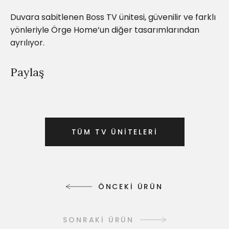
Duvara sabitlenen Boss TV ünitesi, güvenilir ve farklı
yönleriyle Örge Home’un diğer tasarımlarından
ayrılıyor.
Paylaş
T
Ü
M
T
V
Ü
N
İ
T
E
L
E
R
İ
T
Ü
M
T
V
Ü
N
İ
T
E
L
E
R
İ
Ö
N
C
E
K
İ
Ü
R
Ü
N
Ö
N
C
E
K
İ
Ü
R
Ü
N
SONRAKİ ÜRÜN