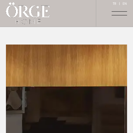
TR
|
EN