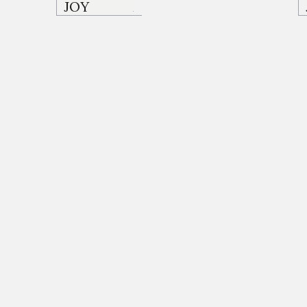
SEHPALAR
JOY