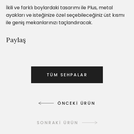
İkili ve farklı boylardaki tasarımı ile Plus, metal
ayakları ve isteğinize özel seçebileceğiniz üst kısmı
ile geniş mekanlarınızı taçlandıracak.
Paylaş
T
Ü
M
S
E
H
P
A
L
A
R
T
Ü
M
S
E
H
P
A
L
A
R
Ö
N
C
E
K
İ
Ü
R
Ü
N
Ö
N
C
E
K
İ
Ü
R
Ü
N
SONRAKİ ÜRÜN