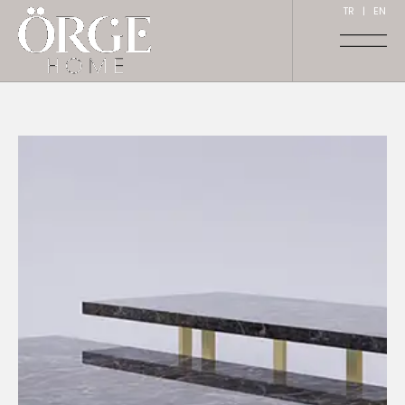
TR
|
EN