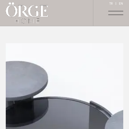
TR
|
EN