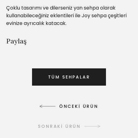
Çoklu tasarımı ve dilerseniz yan sehpa olarak
kullanabileceğiniz eklentileri ile Joy sehpa çeşitleri
evinize ayrıcalık katacak.
Paylaş
T
Ü
M
S
E
H
P
A
L
A
R
T
Ü
M
S
E
H
P
A
L
A
R
Ö
N
C
E
K
İ
Ü
R
Ü
N
Ö
N
C
E
K
İ
Ü
R
Ü
N
SONRAKİ ÜRÜN