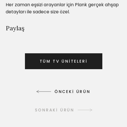
Her zaman eşsizi arayanlar için Plank gerçek ahşap
detayları ile sadece size özel.
Paylaş
T
Ü
M
T
V
Ü
N
İ
T
E
L
E
R
İ
T
Ü
M
T
V
Ü
N
İ
T
E
L
E
R
İ
Ö
N
C
E
K
İ
Ü
R
Ü
N
Ö
N
C
E
K
İ
Ü
R
Ü
N
SONRAKİ ÜRÜN