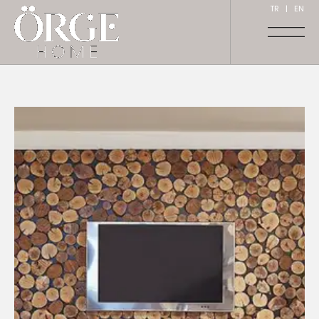
TR
|
EN