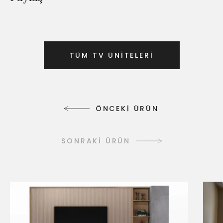
T
Ü
M
T
V
Ü
N
İ
T
E
L
E
R
İ
T
Ü
M
T
V
Ü
N
İ
T
E
L
E
R
İ
Ö
N
C
E
K
İ
Ü
R
Ü
N
Ö
N
C
E
K
İ
Ü
R
Ü
N
SONRAKİ ÜRÜN