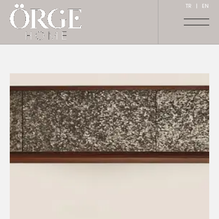
TR
|
EN