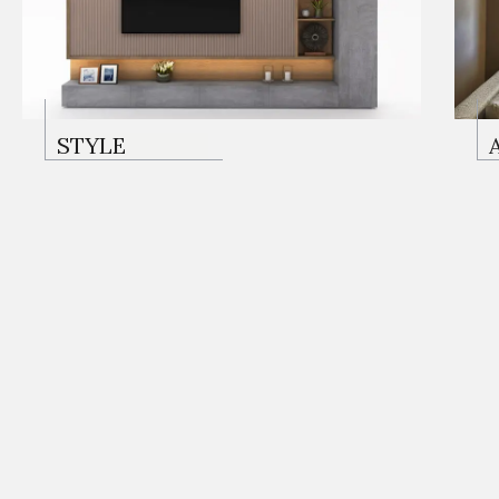
TV ÜNITELERI
STYLE