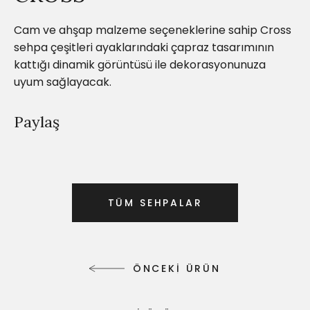
Cam ve ahşap malzeme seçeneklerine sahip Cross
sehpa çeşitleri ayaklarındaki çapraz tasarımının
kattığı dinamik görüntüsü ile dekorasyonunuza
uyum sağlayacak.
Paylaş
T
Ü
M
S
E
H
P
A
L
A
R
T
Ü
M
S
E
H
P
A
L
A
R
Ö
N
C
E
K
İ
Ü
R
Ü
N
Ö
N
C
E
K
İ
Ü
R
Ü
N