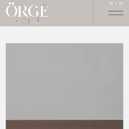
TR
|
EN