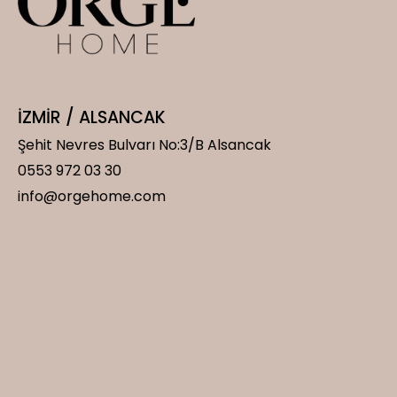
İZMİR / ALSANCAK
Şehit Nevres Bulvarı No:3/B Alsancak
0553 972 03 30
info@orgehome.com
P
P
O
O
T
T