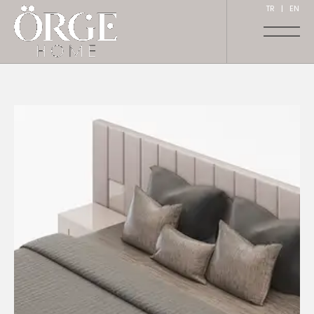
TR
|
EN