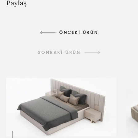
Paylaş
Ö
N
C
E
K
İ
Ü
R
Ü
N
Ö
N
C
E
K
İ
Ü
R
Ü
N
SONRAKİ ÜRÜN