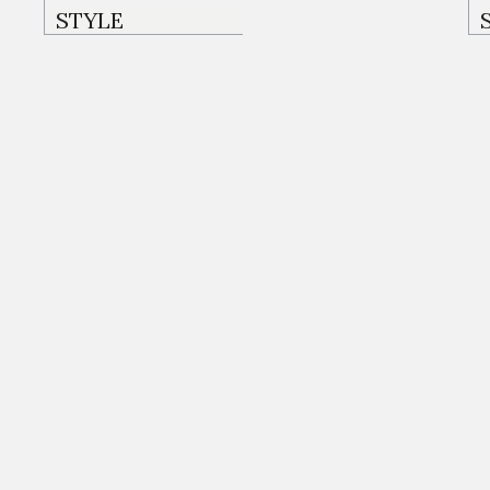
YATAK ODALARI
STYLE