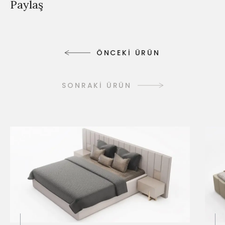
Paylaş
Ö
N
C
E
K
İ
Ü
R
Ü
N
Ö
N
C
E
K
İ
Ü
R
Ü
N
SONRAKİ ÜRÜN