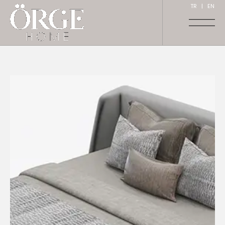
TR
|
EN