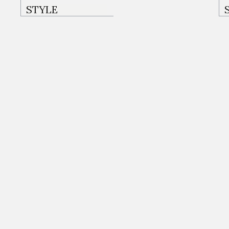
YATAK ODALARI
STYLE