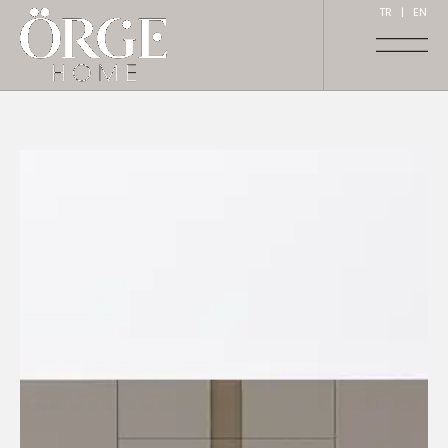
TR
|
EN