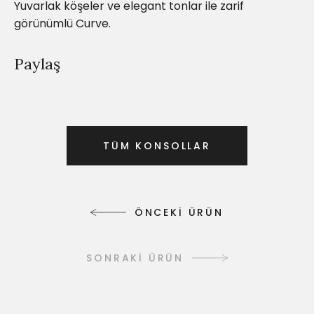
Yuvarlak köşeler ve elegant tonlar ile zarif
görünümlü Curve.
Paylaş
T
Ü
M
K
O
N
S
O
L
L
A
R
T
Ü
M
K
O
N
S
O
L
L
A
R
Ö
N
C
E
K
İ
Ü
R
Ü
N
Ö
N
C
E
K
İ
Ü
R
Ü
N
SONRAKİ ÜRÜN