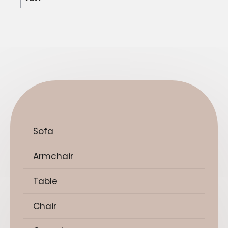
Sofa
Armchair
Table
Chair