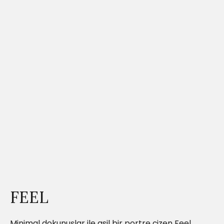
FEEL
Minimal dokunuşlar ile asil bir portre çizen Feel.