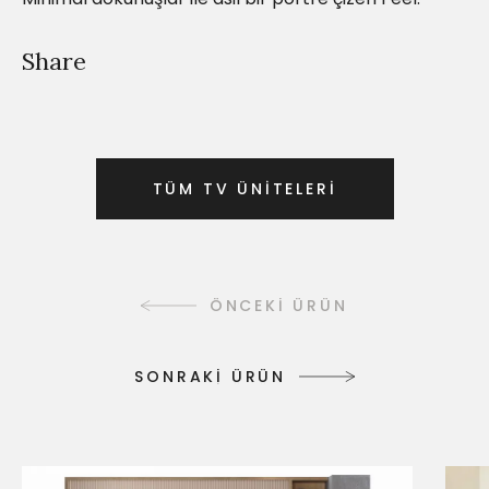
Share
T
Ü
M
T
V
Ü
N
İ
T
E
L
E
R
İ
T
Ü
M
T
V
Ü
N
İ
T
E
L
E
R
İ
ÖNCEKİ ÜRÜN
S
O
N
R
A
K
İ
Ü
R
Ü
N
S
O
N
R
A
K
İ
Ü
R
Ü
N