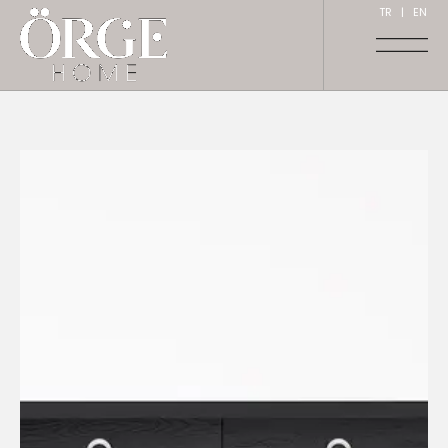
TR
|
EN