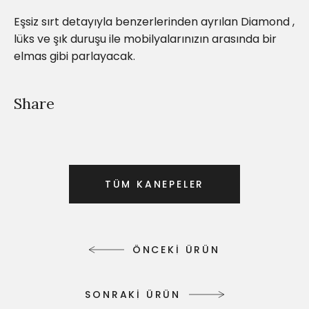
Eşsiz sırt detayıyla benzerlerinden ayrılan Diamond ,
lüks ve şık duruşu ile mobilyalarınızın arasında bir
elmas gibi parlayacak.
Share
T
Ü
M
K
A
N
E
P
E
L
E
R
T
Ü
M
K
A
N
E
P
E
L
E
R
Ö
N
C
E
K
İ
Ü
R
Ü
N
Ö
N
C
E
K
İ
Ü
R
Ü
N
S
O
N
R
A
K
İ
Ü
R
Ü
N
S
O
N
R
A
K
İ
Ü
R
Ü
N