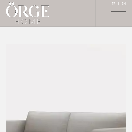
TR
|
EN