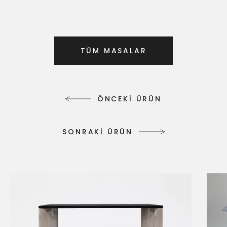
T
Ü
M
M
A
S
A
L
A
R
T
Ü
M
M
A
S
A
L
A
R
Ö
N
C
E
K
İ
Ü
R
Ü
N
Ö
N
C
E
K
İ
Ü
R
Ü
N
S
O
N
R
A
K
İ
Ü
R
Ü
N
S
O
N
R
A
K
İ
Ü
R
Ü
N