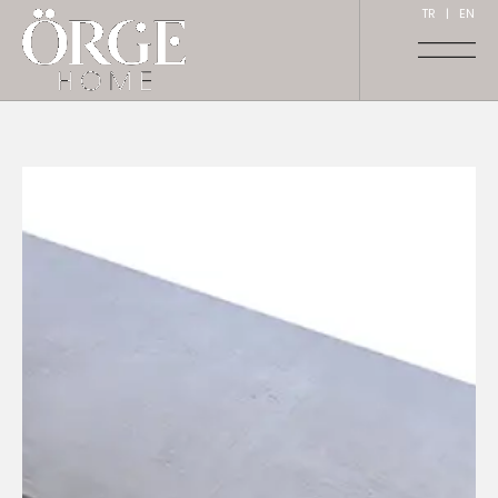
TR
|
EN