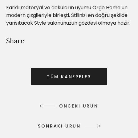
Farklı materyal ve dokuların uyumu Örge Home’un
modern çizgileriyle birleşti. Stilinizi en doğru şekilde
yansıtacak Style salonunuzun gözdesi olmaya hazır.
Share
T
Ü
M
K
A
N
E
P
E
L
E
R
T
Ü
M
K
A
N
E
P
E
L
E
R
Ö
N
C
E
K
İ
Ü
R
Ü
N
Ö
N
C
E
K
İ
Ü
R
Ü
N
S
O
N
R
A
K
İ
Ü
R
Ü
N
S
O
N
R
A
K
İ
Ü
R
Ü
N