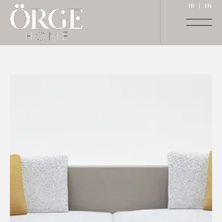
TR
|
EN