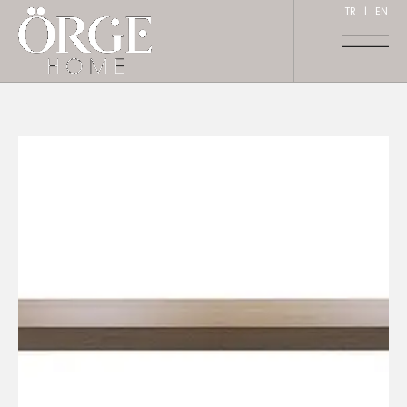
TR
|
EN