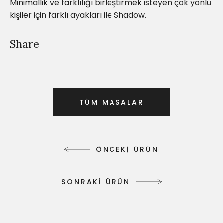
Minimallik ve farklılığı birleştirmek isteyen çok yönlü
kişiler için farklı ayakları ile Shadow.
Share
T
Ü
M
M
A
S
A
L
A
R
T
Ü
M
M
A
S
A
L
A
R
Ö
N
C
E
K
İ
Ü
R
Ü
N
Ö
N
C
E
K
İ
Ü
R
Ü
N
S
O
N
R
A
K
İ
Ü
R
Ü
N
S
O
N
R
A
K
İ
Ü
R
Ü
N