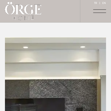
TR
|
EN