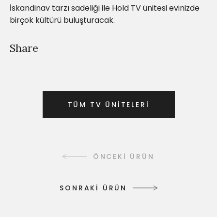
İskandinav tarzı sadeliği ile Hold TV ünitesi evinizde
birçok kültürü buluşturacak.
Share
T
Ü
M
T
V
Ü
N
İ
T
E
L
E
R
İ
T
Ü
M
T
V
Ü
N
İ
T
E
L
E
R
İ
ÖNCEKİ ÜRÜN
S
O
N
R
A
K
İ
Ü
R
Ü
N
S
O
N
R
A
K
İ
Ü
R
Ü
N