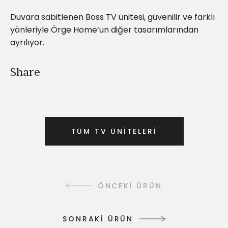
Duvara sabitlenen Boss TV ünitesi, güvenilir ve farklı
yönleriyle Örge Home’un diğer tasarımlarından
ayrılıyor.
Share
T
Ü
M
T
V
Ü
N
İ
T
E
L
E
R
İ
T
Ü
M
T
V
Ü
N
İ
T
E
L
E
R
İ
ÖNCEKİ ÜRÜN
S
O
N
R
A
K
İ
Ü
R
Ü
N
S
O
N
R
A
K
İ
Ü
R
Ü
N