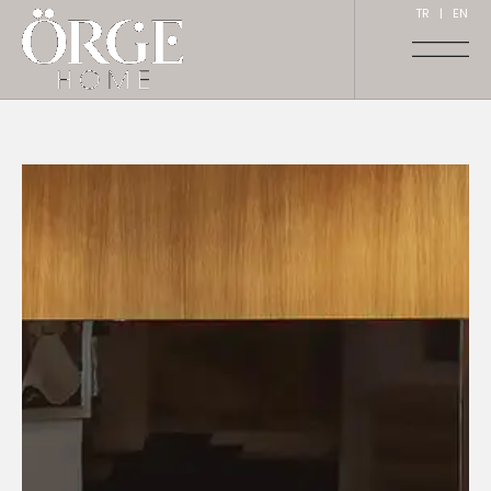
TR
|
EN