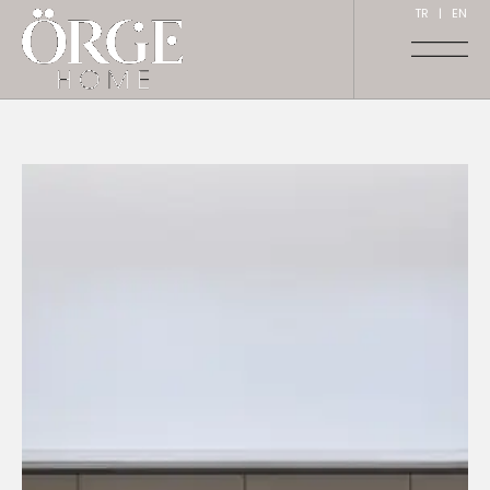
TR
|
EN