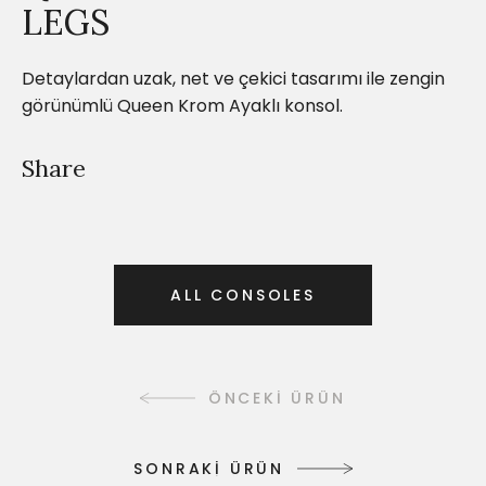
LEGS
Detaylardan uzak, net ve çekici tasarımı ile zengin
görünümlü Queen Krom Ayaklı konsol.
Share
A
L
L
C
O
N
S
O
L
E
S
A
L
L
C
O
N
S
O
L
E
S
ÖNCEKİ ÜRÜN
S
O
N
R
A
K
İ
Ü
R
Ü
N
S
O
N
R
A
K
İ
Ü
R
Ü
N