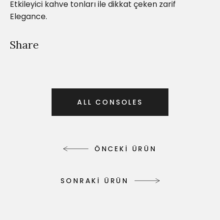
Etkileyici kahve tonları ile dikkat çeken zarif
Elegance.
Share
A
L
L
C
O
N
S
O
L
E
S
A
L
L
C
O
N
S
O
L
E
S
Ö
N
C
E
K
İ
Ü
R
Ü
N
Ö
N
C
E
K
İ
Ü
R
Ü
N
S
O
N
R
A
K
İ
Ü
R
Ü
N
S
O
N
R
A
K
İ
Ü
R
Ü
N