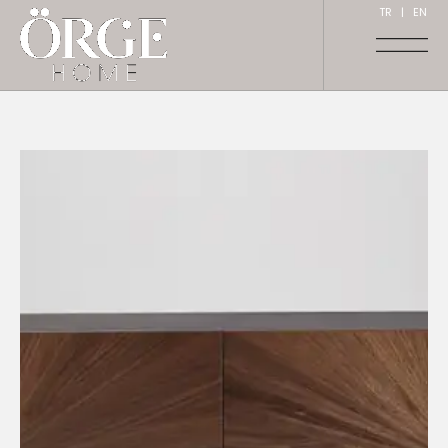
TR
|
EN