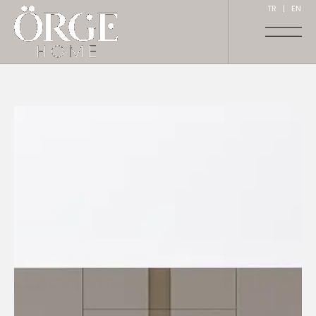
TR
|
EN