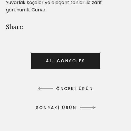
Yuvarlak köşeler ve elegant tonlar ile zarif
görünümlü Curve.
Share
A
L
L
C
O
N
S
O
L
E
S
A
L
L
C
O
N
S
O
L
E
S
Ö
N
C
E
K
İ
Ü
R
Ü
N
Ö
N
C
E
K
İ
Ü
R
Ü
N
S
O
N
R
A
K
İ
Ü
R
Ü
N
S
O
N
R
A
K
İ
Ü
R
Ü
N