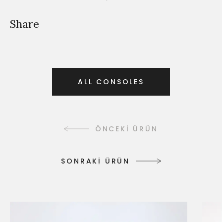
Share
A
L
L
C
O
N
S
O
L
E
S
A
L
L
C
O
N
S
O
L
E
S
ÖNCEKİ ÜRÜN
S
O
N
R
A
K
İ
Ü
R
Ü
N
S
O
N
R
A
K
İ
Ü
R
Ü
N