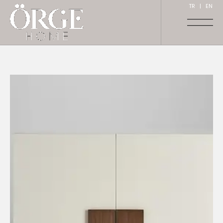
TR
|
EN