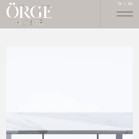
TR
|
EN