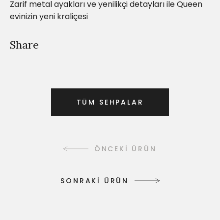
Zarif metal ayakları ve yenilikçi detayları ile Queen
evinizin yeni kraliçesi
Share
T
Ü
M
S
E
H
P
A
L
A
R
T
Ü
M
S
E
H
P
A
L
A
R
ÖNCEKİ ÜRÜN
S
O
N
R
A
K
İ
Ü
R
Ü
N
S
O
N
R
A
K
İ
Ü
R
Ü
N