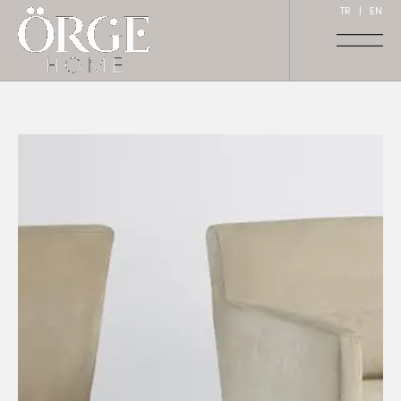
TR
|
EN