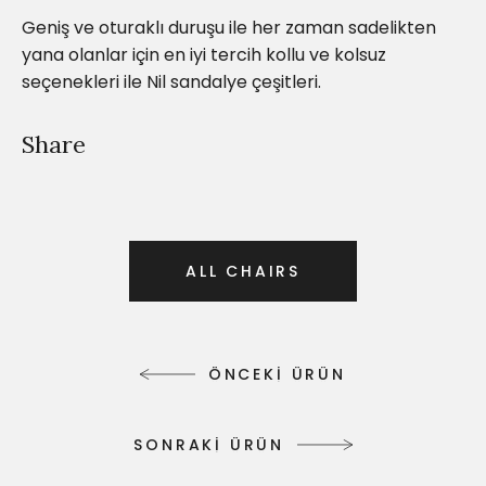
Geniş ve oturaklı duruşu ile her zaman sadelikten
yana olanlar için en iyi tercih kollu ve kolsuz
seçenekleri ile Nil sandalye çeşitleri.
Share
A
L
L
C
H
A
I
R
S
A
L
L
C
H
A
I
R
S
Ö
N
C
E
K
İ
Ü
R
Ü
N
Ö
N
C
E
K
İ
Ü
R
Ü
N
S
O
N
R
A
K
İ
Ü
R
Ü
N
S
O
N
R
A
K
İ
Ü
R
Ü
N