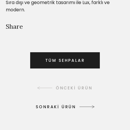
Sıra dışı ve geometrik tasarımı ile Lux, farklı ve
modern.
Share
T
Ü
M
S
E
H
P
A
L
A
R
T
Ü
M
S
E
H
P
A
L
A
R
ÖNCEKİ ÜRÜN
S
O
N
R
A
K
İ
Ü
R
Ü
N
S
O
N
R
A
K
İ
Ü
R
Ü
N