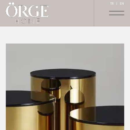
TR
|
EN