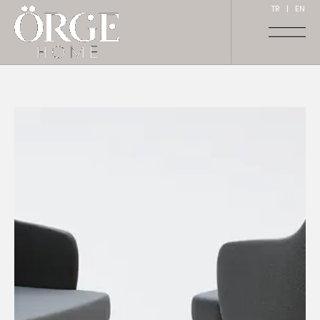
TR
|
EN