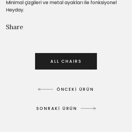
Minimal çizgileri ve metal ayakları ile fonksiyonel
Heyday.
Share
A
L
L
C
H
A
I
R
S
A
L
L
C
H
A
I
R
S
Ö
N
C
E
K
İ
Ü
R
Ü
N
Ö
N
C
E
K
İ
Ü
R
Ü
N
S
O
N
R
A
K
İ
Ü
R
Ü
N
S
O
N
R
A
K
İ
Ü
R
Ü
N