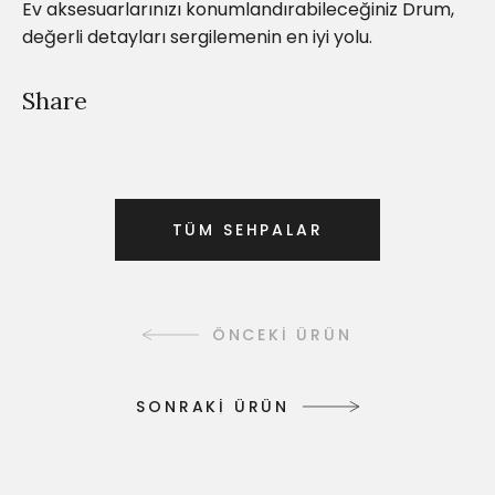
Ev aksesuarlarınızı konumlandırabileceğiniz Drum,
değerli detayları sergilemenin en iyi yolu.
Share
T
Ü
M
S
E
H
P
A
L
A
R
T
Ü
M
S
E
H
P
A
L
A
R
ÖNCEKİ ÜRÜN
S
O
N
R
A
K
İ
Ü
R
Ü
N
S
O
N
R
A
K
İ
Ü
R
Ü
N