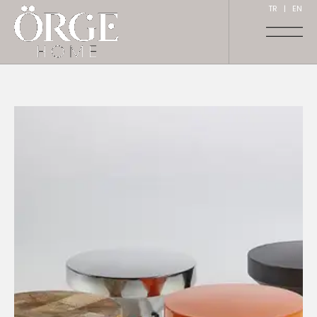
TR
|
EN