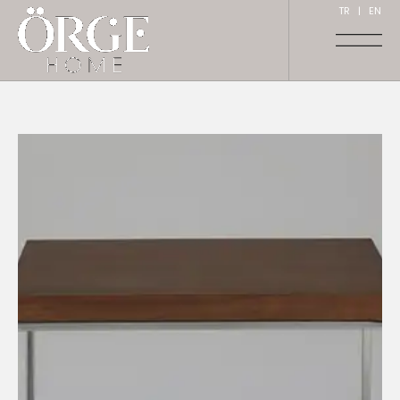
TR
|
EN