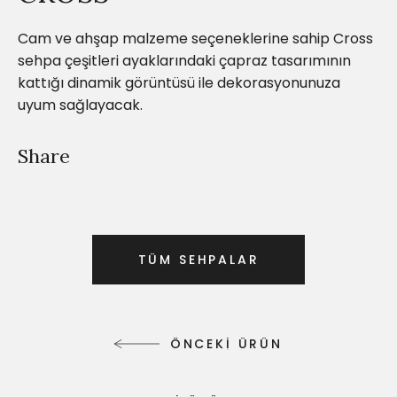
Cam ve ahşap malzeme seçeneklerine sahip Cross
sehpa çeşitleri ayaklarındaki çapraz tasarımının
kattığı dinamik görüntüsü ile dekorasyonunuza
uyum sağlayacak.
Share
T
Ü
M
S
E
H
P
A
L
A
R
T
Ü
M
S
E
H
P
A
L
A
R
Ö
N
C
E
K
İ
Ü
R
Ü
N
Ö
N
C
E
K
İ
Ü
R
Ü
N