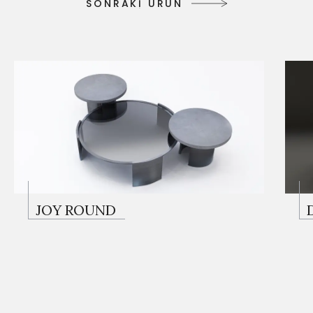
S
O
N
R
A
K
İ
Ü
R
Ü
N
S
O
N
R
A
K
İ
Ü
R
Ü
N
JOY ROUND