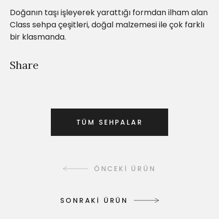
Doğanın taşı işleyerek yarattığı formdan ilham alan
Class sehpa çeşitleri, doğal malzemesi ile çok farklı
bir klasmanda.
Share
T
Ü
M
S
E
H
P
A
L
A
R
T
Ü
M
S
E
H
P
A
L
A
R
ÖNCEKİ ÜRÜN
S
O
N
R
A
K
İ
Ü
R
Ü
N
S
O
N
R
A
K
İ
Ü
R
Ü
N