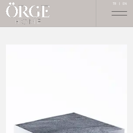
TR
|
EN